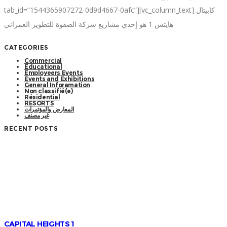
tab_id=”1544365907272-0d9d4667-0afc”][vc_column_text] كابيتال
هايتس 1 هو إحدي مشاريع شركة الصفوة للتطوير العمراني
CATEGORIES
Commercial
Educational
Employeers Events
Events and Exhibitions
General Inforamation
Non classifié(e)
Résidential
RESORTS
المعارض والمؤتمرات
غير مصنف
RECENT POSTS
CAPITAL HEIGHTS 1