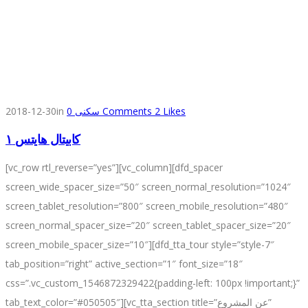
2018-12-30
in
0
سكنى
Comments
2
Likes
كابيتال هايتس ١
[vc_row rtl_reverse=”yes”][vc_column][dfd_spacer
screen_wide_spacer_size=”50″ screen_normal_resolution=”1024″
screen_tablet_resolution=”800″ screen_mobile_resolution=”480″
screen_normal_spacer_size=”20″ screen_tablet_spacer_size=”20″
screen_mobile_spacer_size=”10″][dfd_tta_tour style=”style-7″
tab_position=”right” active_section=”1″ font_size=”18″
css=”.vc_custom_1546872329422{padding-left: 100px !important;}”
tab_text_color=”#050505″][vc_tta_section title=”عن المشروع”