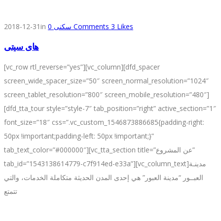
2018-12-31
in
0
سكنى
Comments
3
Likes
هاى سيتى
[vc_row rtl_reverse=”yes”][vc_column][dfd_spacer
screen_wide_spacer_size=”50″ screen_normal_resolution=”1024″
screen_tablet_resolution=”800″ screen_mobile_resolution=”480″]
[dfd_tta_tour style=”style-7″ tab_position=”right” active_section=”1″
font_size=”18″ css=”.vc_custom_1546873886685{padding-right:
50px !important;padding-left: 50px !important;}”
tab_text_color=”#000000″][vc_tta_section title=”عن المشروع”
tab_id=”1543138614779-c7f914ed-e33a”][vc_column_text]مدينـة
العبــور “مدينة العبور” هي إحدى المدن الحديثة متكاملة الخدمات، والتي
تتمتع