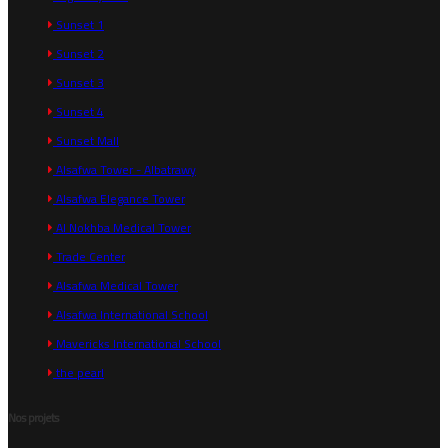
Sunset 1
Sunset 2
Sunset 3
Sunset 4
Sunset Mall
Alsafwa Tower - Albatrawy
Alsafwa Elegance Tower
Al Nokhba Medical Tower
Trade Center
Alsafwa Medical Tower
Alsafwa International School
Mavericks International School
the pearl
Nos projets