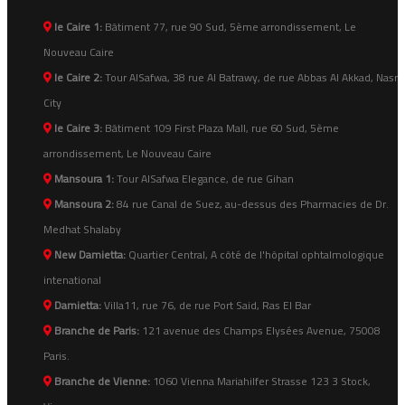
le Caire 1:
Bâtiment 77, rue 90 Sud, 5ème arrondissement, Le
Nouveau Caire
le Caire 2:
Tour AlSafwa, 38 rue Al Batrawy, de rue Abbas Al Akkad, Nasr
City
le Caire 3:
Bâtiment 109 First Plaza Mall, rue 60 Sud, 5ème
arrondissement, Le Nouveau Caire
Mansoura 1:
Tour AlSafwa Elegance, de rue Gihan
Mansoura 2:
84 rue Canal de Suez, au-dessus des Pharmacies de Dr.
Medhat Shalaby
New Damietta:
Quartier Central, A côté de l'hôpital ophtalmologique
intenational
Damietta:
Villa11, rue 76, de rue Port Said, Ras El Bar
Branche de Paris:
121 avenue des Champs Elysées Avenue, 75008
Paris.
Branche de Vienne:
1060 Vienna Mariahilfer Strasse 123 3 Stock,