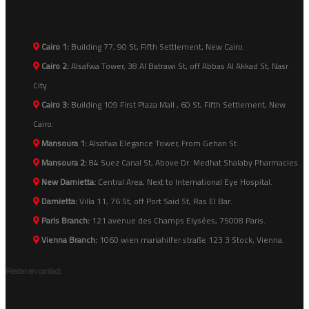
Cairo 1:
Building 77, 90 St, Fifth Settlement, New Cairo.
Cairo 2:
Alsafwa Tower, 38 Al Batrawi St, off Abbas Al Akkad St, Nasr
City.
Cairo 3:
Building 109 First Plaza Mall , 60 St, Fifth Settlement, New
Cairo.
Mansoura 1:
Alsafwa Elegance Tower, From Gehan St.
Mansoura 2:
84 Suez Canal St, Above Dr. Medhat Shalaby Pharmacies.
New Damietta:
Central Area, Next to International Eye Hospital.
Damietta:
Villa 11, 76 St, off Port Said St, Ras El Bar.
Paris Branch:
121 avenue des Champs Elysées, 75008 Paris.
Vienna Branch:
1060 wien mariahilfer straße 123 3 Stock, Vienna.
Rester en contact