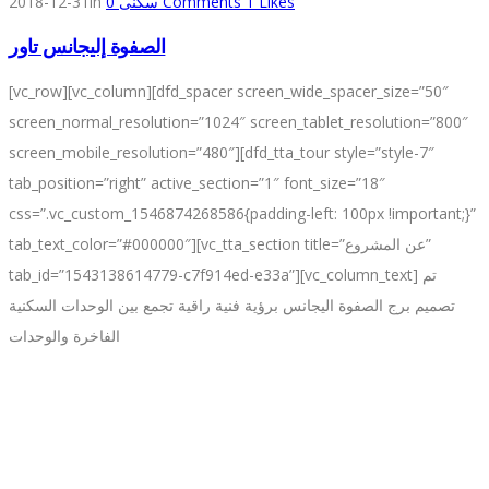
2018-12-31
in
0
سكنى
Comments
1
Likes
الصفوة إليجانس تاور
[vc_row][vc_column][dfd_spacer screen_wide_spacer_size=”50″
screen_normal_resolution=”1024″ screen_tablet_resolution=”800″
screen_mobile_resolution=”480″][dfd_tta_tour style=”style-7″
tab_position=”right” active_section=”1″ font_size=”18″
css=”.vc_custom_1546874268586{padding-left: 100px !important;}”
tab_text_color=”#000000″][vc_tta_section title=”عن المشروع”
tab_id=”1543138614779-c7f914ed-e33a”][vc_column_text] تم
تصميم برج الصفوة اليجانس برؤية فنية راقية تجمع بين الوحدات السكنية
الفاخرة والوحدات