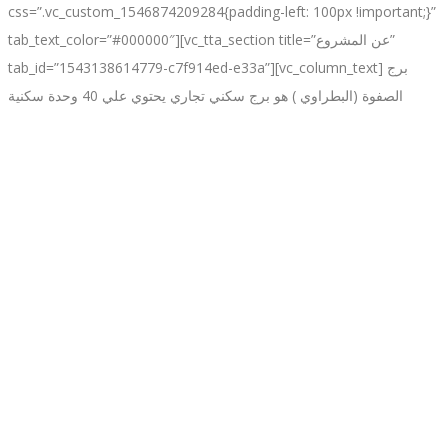
css=”.vc_custom_1546874209284{padding-left: 100px !important;}”
tab_text_color=”#000000″][vc_tta_section title=”عن المشروع”
tab_id=”1543138614779-c7f914ed-e33a”][vc_column_text] برج
الصفوة (البطراوي ) هو برج سكني تجاري يحتوي علي 40 وحدة سكنية