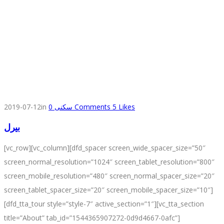
2019-07-12
in
0
سكنى
Comments
5
Likes
بيرل
[vc_row][vc_column][dfd_spacer screen_wide_spacer_size=”50″
screen_normal_resolution=”1024″ screen_tablet_resolution=”800″
screen_mobile_resolution=”480″ screen_normal_spacer_size=”20″
screen_tablet_spacer_size=”20″ screen_mobile_spacer_size=”10″]
[dfd_tta_tour style=”style-7″ active_section=”1″][vc_tta_section
title=”About” tab_id=”1544365907272-0d9d4667-0afc”]