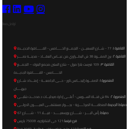
تواصل معنا
القاهرة ١:
77 - شـــارع التسعيـــن - التجمـــع الخــــــامس - القـــــــاهرة الجديـــدة
القاهرة ٢:
برج الصفـــوة 38 ش البطـــراوي من عبـــاس العقـــاد - مدينـــة نصـــــر
القاهرة ٣:
109 فيرست بلازا مول – شارع الستين مجمع البنوك – التجمـــع
الخــــــامس - القـــــــاهرة الجديـــدة
المنصورة ١:
الصفـــوة إليجـــانس تاور - حـــى الجامعـــة - إمتـــداد شـــارع
جيهـــــان
المنصورة ٢:
84 ش قنـــاة الســـويس - أعلـــى إدارة صيدليـــات د.مدحـــت شلبـــى
دمياط الجديدة
المنطقـــــة المركـــــزية - بجــــوار مستشفـــى العيــــــون الدولـــى
دمياط
رأس البـــــر - شــــــارع بورسعيــــــد - فيــــلا 11 - شــــــارع 67
فرع فرنسا:
121 حى الشانزليزيه، 75008 باريس
فرع النمسا:
123 مارى هيلفر ستراس قطاع 3، 1060 فيينا