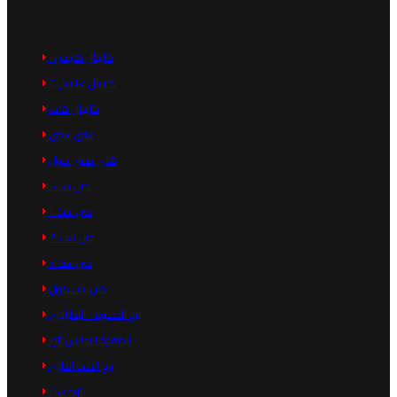
كابيتال هايتس ١
كابيتال هايتس ٢
كابيتال هاب
هاى سيتى
هاى سيتى مول
صن ست ١
صن ست ٢
صن ست ٣
صن ست ٤
صن ست مول
برج الصفوة - البطراوى
الصفوة اليجانس تاور
برج النخبة الطبي
تريد سنتر