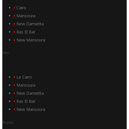
Cairo
Mansoura
New Damietta
Ras El Bar
New Mansoura
Villes
Le Cairo
Mansoura
New Damietta
Ras El Bar
New Mansoura
مشروعاتنا