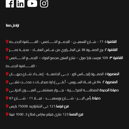
تواصل معنا
القاهرة ١:
77 - شـــارع التسعيـــن - التجمـــع الخــــــامس - القـــــــاهرة الجديـــدة
القاهرة ٢:
برج الصفـــوة 38 ش البطـــراوي من عبـــاس العقـــاد - مدينـــة نصـــــر
القاهرة ٣:
109 فيرست بلازا مول – شارع الستين مجمع البنوك – التجمـــع الخــــــامس
- القـــــــاهرة الجديـــدة
المنصورة ١:
الصفـــوة إليجـــانس تاور - حـــى الجامعـــة - إمتـــداد شـــارع جيهـــــان
المنصورة ٢:
84 ش قنـــاة الســـويس - أعلـــى إدارة صيدليـــات د.مدحـــت شلبـــى
دمياط الجديدة
المنطقـــــة المركـــــزية - بجــــوار مستشفـــى العيــــــون الدولـــى
دمياط
رأس البـــــر - شــــــارع بورسعيــــــد - فيــــلا 11 - شــــــارع 67
فرع فرنسا:
121 حى الشانزليزيه، 75008 باريس
فرع النمسا:
123 مارى هيلفر ستراس قطاع 3، 1060 فيينا