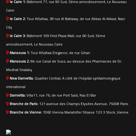
le Caire 1:
Bâtiment 77, rue 90 Sud, 5ème arrondissement, Le Nouveau
Caire
le Caire 2:
Tour AlSafwa, 38 rue Al Batrawy, de rue Abbas Al Akkad, Nasr
City
le Caire 3:
Bâtiment 109 First Plaza Mall, rue 60 Sud, 5ème
arrondissement, Le Nouveau Caire
Mansoura 1:
Tour AlSafwa Elegance, de rue Gihan
Mansoura 2:
84 rue Canal de Suez, au-dessus des Pharmacies de Dr.
Medhat Shalaby
New Damietta:
Quartier Central, A côté de l'hôpital ophtalmologique
intenational
Damietta:
Villa11, rue 76, de rue Port Said, Ras El Bar
Branche de Paris:
121 avenue des Champs Elysées Avenue, 75008 Paris.
Branche de Vienne:
1060 Vienna Mariahilfer Strasse 123 3 Stock, Vienne.