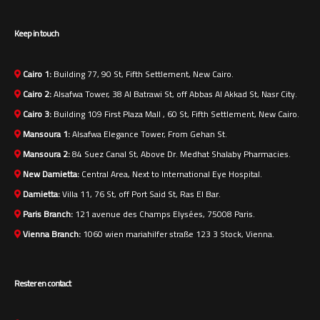
Keep in touch
Cairo 1:
Building 77, 90 St, Fifth Settlement, New Cairo.
Cairo 2:
Alsafwa Tower, 38 Al Batrawi St, off Abbas Al Akkad St, Nasr City.
Cairo 3:
Building 109 First Plaza Mall , 60 St, Fifth Settlement, New Cairo.
Mansoura 1:
Alsafwa Elegance Tower, From Gehan St.
Mansoura 2:
84 Suez Canal St, Above Dr. Medhat Shalaby Pharmacies.
New Damietta:
Central Area, Next to International Eye Hospital.
Damietta:
Villa 11, 76 St, off Port Said St, Ras El Bar.
Paris Branch:
121 avenue des Champs Elysées, 75008 Paris.
Vienna Branch:
1060 wien mariahilfer straße 123 3 Stock, Vienna.
Rester en contact