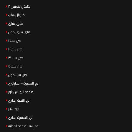
كابيتال هايتس ٢
كابيتال هاب
هاى سيتى
هاى سيتى مول
صن ست ١
صن ست ٢
صن ست ٣
صن ست ٤
صن ست مول
برج الصفوة - البطراوى
الصفوة اليجانس تاور
برج النخبة الطبي
تريد سنتر
برج الصفوة الطبي
مدرسة الصفوة الدولية