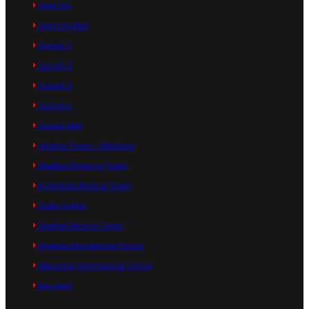
High City
High City Mall
Sunset 1
Sunset 2
Sunset 3
Sunset 4
Sunset Mall
Alsafwa Tower - Albatrawy
Alsafwa Elegance Tower
Al Nokhba Medical Tower
Trade Center
Alsafwa Medical Tower
Alsafwa International School
Mavericks International School
the pearl