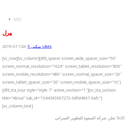
سكنى
بيرل
2019-07-12
in
5
سكنى
Likes
[vc_row][vc_column][dfd_spacer screen_wide_spacer_size=”50″
screen_normal_resolution=”1024″ screen_tablet_resolution=”800″
screen_mobile_resolution=”480″ screen_normal_spacer_size=”20″
screen_tablet_spacer_size=”20″ screen_mobile_spacer_size=”10″]
[dfd_tta_tour style=”style-7″ active_section=”1″][vc_tta_section
title=”About” tab_id=”1544365907272-0d9d4667-0afc”]
[vc_column_text]
تعلن شركة الصفوة للتطوير العمرانى SUD