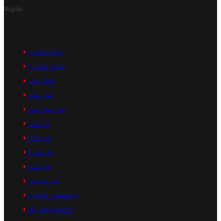
مشروعاتنا
كابيتال هايتس ١
كابيتال هايتس ٢
كابيتال هاب
هاى سيتى
هاى سيتى مول
صن ست ١
صن ست ٢
صن ست ٣
صن ست ٤
صن ست مول
برج الصفوة - البطراوى
الصفوة اليجانس تاور