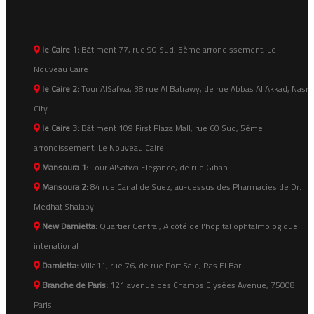
le Caire 1:
Bâtiment 77, rue 90 Sud, 5ème arrondissement, Le
Nouveau Caire
le Caire 2:
Tour AlSafwa, 38 rue Al Batrawy, de rue Abbas Al Akkad, Nasr
City
le Caire 3:
Bâtiment 109 First Plaza Mall, rue 60 Sud, 5ème
arrondissement, Le Nouveau Caire
Mansoura 1:
Tour AlSafwa Elegance, de rue Gihan
Mansoura 2:
84 rue Canal de Suez, au-dessus des Pharmacies de Dr.
Medhat Shalaby
New Damietta:
Quartier Central, A côté de l'hôpital ophtalmologique
intenational
Damietta:
Villa11, rue 76, de rue Port Said, Ras El Bar
Branche de Paris:
121 avenue des Champs Elysées Avenue, 75008
Paris.