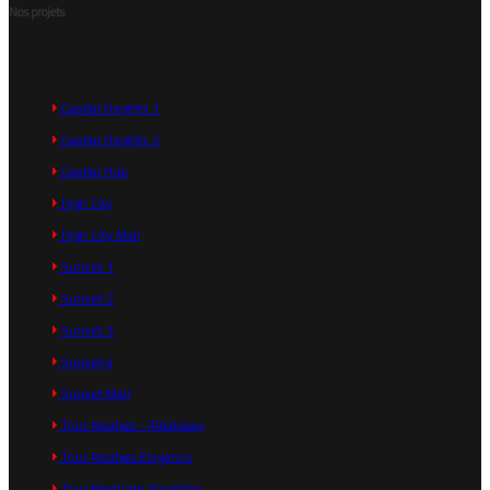
Nos projets
Capital Heights 1
Capital Heights 2
Capital Hub
High City
High City Mall
Sunset 1
Sunset 2
Sunset 3
Sunset 4
Sunset Mall
Tour Alsafwa - Albatrawy
Tour Alsafwa Elegance
Tour Medicale Alnokhba