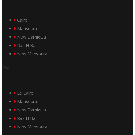
Cairo
Mansoura
New Damietta
Ras El Bar
New Mansoura
Villes
Le Cairo
Mansoura
New Damietta
Ras El Bar
New Mansoura