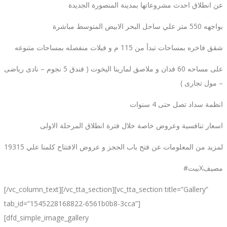
عن انطلاق احدث مشروعاتها بمدينة المنصورة الجديدة
بواجهه 550 متر علي ساحل البحر الابيض المتوسط مباشرة
شقق فاخره بمساحات تبدأ من 115 م و فيلات منفصله بمساحات متنوعه
على مساحه 60 فدان و ملاصق لمارينا اليخوت ( فندق 5 نجوم – نادى رياضى
– مول تجارى )
انظمة سداد تصل حتى 4 سنوات
اسعار تنافسية وعروض خاصة خلال فترة انطلاق المرحلة الاولى
لمزيد من المعلومات عن فتح باب الحجز و عروض الافتتاح كلمنا علي 19315
#بيتXمصيف
[/vc_column_text][/vc_tta_section][vc_tta_section title=”Gallery”
tab_id=”1545228168822-6561b0b8-3cca”]
[dfd_simple_image_gallery