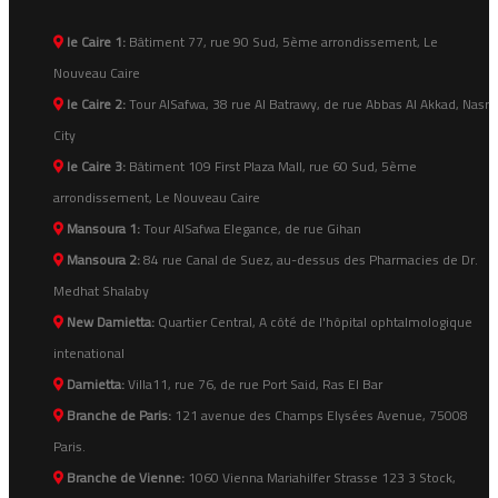
le Caire 1:
Bâtiment 77, rue 90 Sud, 5ème arrondissement, Le
Nouveau Caire
le Caire 2:
Tour AlSafwa, 38 rue Al Batrawy, de rue Abbas Al Akkad, Nasr
City
le Caire 3:
Bâtiment 109 First Plaza Mall, rue 60 Sud, 5ème
arrondissement, Le Nouveau Caire
Mansoura 1:
Tour AlSafwa Elegance, de rue Gihan
Mansoura 2:
84 rue Canal de Suez, au-dessus des Pharmacies de Dr.
Medhat Shalaby
New Damietta:
Quartier Central, A côté de l'hôpital ophtalmologique
intenational
Damietta:
Villa11, rue 76, de rue Port Said, Ras El Bar
Branche de Paris:
121 avenue des Champs Elysées Avenue, 75008
Paris.
Branche de Vienne:
1060 Vienna Mariahilfer Strasse 123 3 Stock,