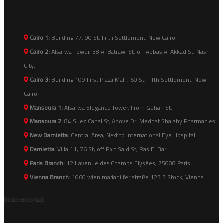
Cairo 1:
Building 77, 90 St, Fifth Settlement, New Cairo.
Cairo 2:
Alsafwa Tower, 38 Al Batrawi St, off Abbas Al Akkad St, Nasr
City.
Cairo 3:
Building 109 First Plaza Mall , 60 St, Fifth Settlement, New
Cairo.
Mansoura 1:
Alsafwa Elegance Tower, From Gehan St.
Mansoura 2:
84 Suez Canal St, Above Dr. Medhat Shalaby Pharmacies.
New Damietta:
Central Area, Next to International Eye Hospital.
Damietta:
Villa 11, 76 St, off Port Said St, Ras El Bar.
Paris Branch:
121 avenue des Champs Elysées, 75008 Paris.
Vienna Branch:
1060 wien mariahilfer straße 123 3 Stock, Vienna.
Rester en contact