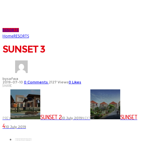
RESORTS
Home
RESORTS
SUNSET 3
SUNSET 3
by
safwa
2019-07-10
0
Comments
2127 Views
0
Likes
SHARE
SUNSET 2
SUNSET
10 July 2019
PREV
NEXT
4
10 July 2019
RESORTS