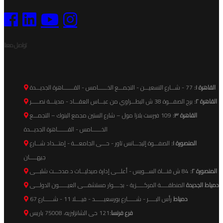
تواصل معنا
القاهرة ١:
77 - شـــارع التسعيـــن - التجمـــع الخــــــامس - القـــــــاهرة الجديـــدة
القاهرة ٢:
برج الصفـــوة 38 ش البطـــراوي من عبـــاس العقـــاد - مدينـــة نصـــــر
القاهرة ٣:
109 فيرست بلازا مول – شارع الستين مجمع البنوك – التجمـــع
الخــــــامس - القـــــــاهرة الجديـــدة
المنصورة ١:
الصفـــوة إليجـــانس تاور - حـــى الجامعـــة - إمتـــداد شـــارع
جيهـــــان
المنصورة ٢:
84 ش قنـــاة الســـويس - أعلـــى إدارة صيدليـــات د.مدحـــت شلبـــى
دمياط الجديدة
المنطقـــــة المركـــــزية - بجــــوار مستشفـــى العيــــــون الدولـــى
دمياط
رأس البـــــر - شــــــارع بورسعيــــــد - فيــــلا 11 - شــــــارع 67
فرع فرنسا:
121 حى الشانزليزيه، 75008 باريس