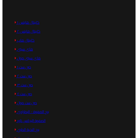
كابيتال هايتس ١
كابيتال هايتس ٢
كابيتال هاب
هاى سيتى
هاى سيتى مول
صن ست ١
صن ست ٢
صن ست ٣
صن ست ٤
صن ست مول
برج الصفوة - البطراوى
الصفوة اليجانس تاور
برج النخبة الطبي