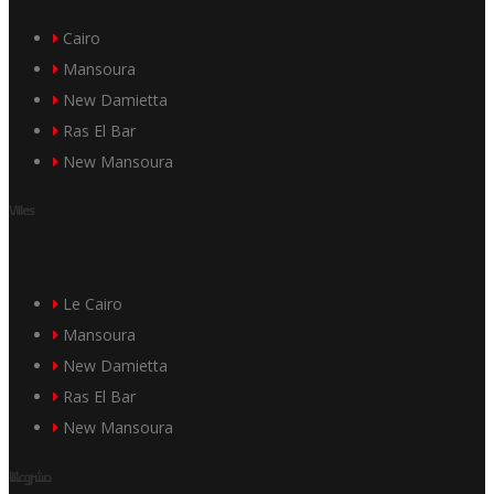
Cairo
Mansoura
New Damietta
Ras El Bar
New Mansoura
Villes
Le Cairo
Mansoura
New Damietta
Ras El Bar
New Mansoura
مشروعاتنا