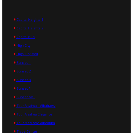
Capital Heights 1
Capital Heights 2
Capital Hub
High City
High City Mall
Sunset 1
Sunset 2
Sunset 3
Sunset 4
Sunset Mall
Tour Alsafwa - Albatrawy
Tour Alsafwa Elegance
Tour Medicale Alnokhba
Trade Center