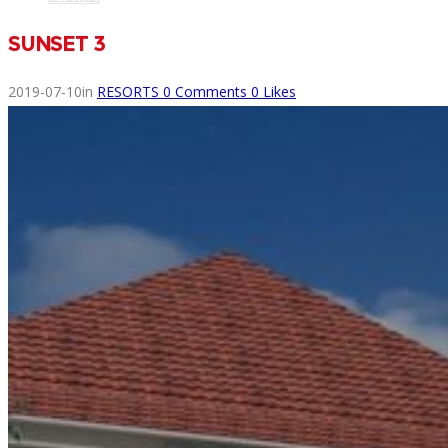
SUNSET 3
2019-07-10
in
RESORTS
0
Comments
0
Likes