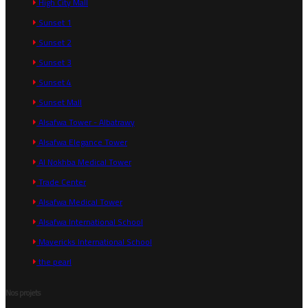
High City Mall
Sunset 1
Sunset 2
Sunset 3
Sunset 4
Sunset Mall
Alsafwa Tower - Albatrawy
Alsafwa Elegance Tower
Al Nokhba Medical Tower
Trade Center
Alsafwa Medical Tower
Alsafwa International School
Mavericks International School
the pearl
Nos projets