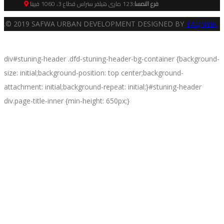
فرع النمسا:
123 مارى هيلفر ستراس قطاع 3، 1060 فيينا
.© 2019 SAFWA URBAN DEVELOPMENT DESIGNED BY
TAQNYIA
div#stuning-header .dfd-stuning-header-bg-container {background-
size: initial;background-position: top center;background-
attachment: initial;background-repeat: initial;}#stuning-header
div.page-title-inner {min-height: 650px;}