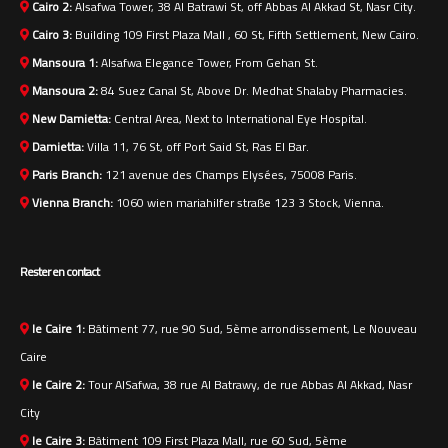
Cairo 2:
Alsafwa Tower, 38 Al Batrawi St, off Abbas Al Akkad St, Nasr City.
Cairo 3:
Building 109 First Plaza Mall , 60 St, Fifth Settlement, New Cairo.
Mansoura 1:
Alsafwa Elegance Tower, From Gehan St.
Mansoura 2:
84 Suez Canal St, Above Dr. Medhat Shalaby Pharmacies.
New Damietta:
Central Area, Next to International Eye Hospital.
Damietta:
Villa 11, 76 St, off Port Said St, Ras El Bar.
Paris Branch:
121 avenue des Champs Elysées, 75008 Paris.
Vienna Branch:
1060 wien mariahilfer straße 123 3 Stock, Vienna.
Rester en contact
le Caire 1:
Bâtiment 77, rue 90 Sud, 5ème arrondissement, Le Nouveau
Caire
le Caire 2:
Tour AlSafwa, 38 rue Al Batrawy, de rue Abbas Al Akkad, Nasr
City
le Caire 3:
Bâtiment 109 First Plaza Mall, rue 60 Sud, 5ème