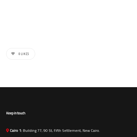
0
LIKES
Keep in touch
Cairo 1:
Building 77, 90 St, Fifth Settlement, New Cairo.