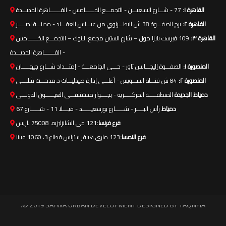
القاهرة ١:
77 - شـــارع التسعيـــن - التجمـــع الخــــــامس - القـــــــاهرة الجديـــدة
القاهرة ٢:
برج الصفـــوة 38 ش البطـــراوي من عبـــاس العقـــاد - مدينـــة نصـــــر
القاهرة ٣:
109 فيرست بلازا مول – شارع الستين مجمع البنوك – التجمـــع الخــــــامس
- القـــــــاهرة الجديـــدة
المنصورة ١:
الصفـــوة إليجـــانس تاور - حـــى الجامعـــة - إمتـــداد شـــارع جيهـــــان
المنصورة ٢:
84 ش قنـــاة الســـويس - أعلـــى إدارة صيدليـــات د.مدحـــت شلبـــى
دمياط الجديدة
المنطقـــــة المركـــــزية - بجــــوار مستشفـــى العيــــــون الدولـــى
دمياط
رأس البـــــر - شــــــارع بورسعيــــــد - فيــــلا 11 - شــــــارع 67
فرع فرنسا:
121 حى الشانزليزيه، 75008 باريس
فرع النمسا:
123 مارى هيلفر ستراس قطاع 3، 1060 فيينا
.© 2019 SAFWA URBAN DEVELOPMENT DESIGNED BY
TAQNYIA