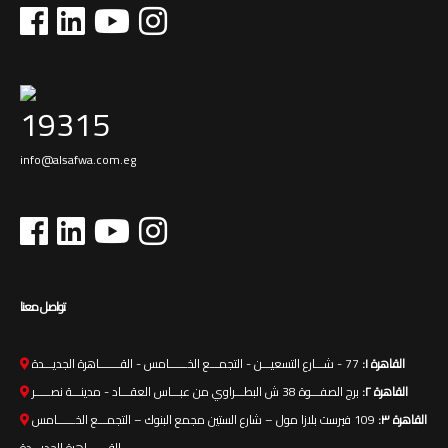
19315
info@alsafwa.com.eg
تواصل معنا
القاهرة ١:
77 - شـــارع التسعيـــن - التجمـــع الخــــــامس - القـــــــاهرة الجديـــدة
القاهرة ٢:
برج الصفـــوة 38 ش البطـــراوي من عبـــاس العقـــاد - مدينـــة نصـــــر
القاهرة ٣:
109 فيرست بلازا مول – شارع الستين مجمع البنوك – التجمـــع الخــــــامس
- القـــــــاهرة الجديـــدة