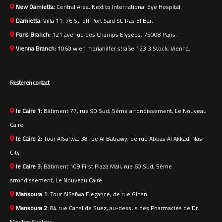
New Damietta:
Central Area, Next to International Eye Hospital.
Damietta:
Villa 11, 76 St, off Port Said St, Ras El Bar.
Paris Branch:
121 avenue des Champs Elysées, 75008 Paris.
Vienna Branch:
1060 wien mariahilfer straße 123 3 Stock, Vienna.
Rester en contact
le Caire 1:
Bâtiment 77, rue 90 Sud, 5ème arrondissement, Le Nouveau
Caire
le Caire 2:
Tour AlSafwa, 38 rue Al Batrawy, de rue Abbas Al Akkad, Nasr
City
le Caire 3:
Bâtiment 109 First Plaza Mall, rue 60 Sud, 5ème
arrondissement, Le Nouveau Caire
Mansoura 1:
Tour AlSafwa Elegance, de rue Gihan
Mansoura 2:
84 rue Canal de Suez, au-dessus des Pharmacies de Dr.
Medhat Shalaby