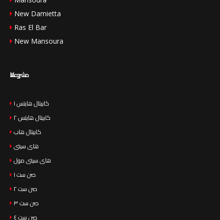
New Damietta
Ras El Bar
New Mansoura
مشروعاتنا
كابيتال هايتس ١
كابيتال هايتس ٢
كابيتال هاب
هاى سيتى
هاى سيتى مول
صن ست ١
صن ست ٢
صن ست ٣
صن ست ٤