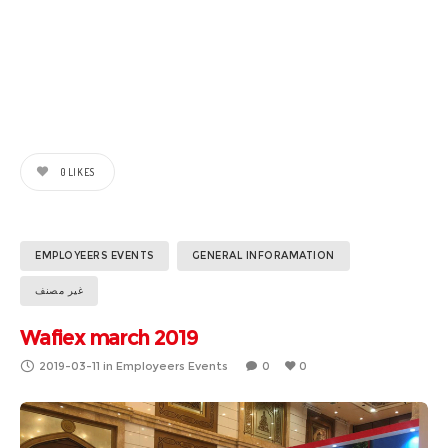
0
LIKES
EMPLOYEERS EVENTS
GENERAL INFORAMATION
غير مصنف
Wafiex march 2019
2019-03-11
in
Employeers Events
0
0