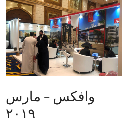
وافكس – مارس
٢٠١٩