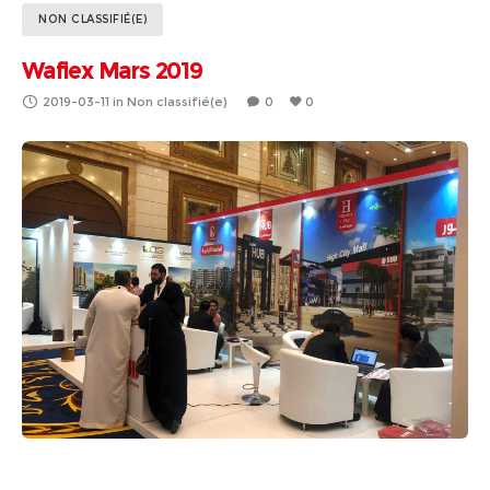
NON CLASSIFIÉ(E)
Wafiex Mars 2019
2019-03-11
in
Non classifié(e)
0
0